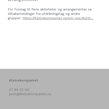
For forslag til flere aktiviteter og arrangementer se
tilbakemeldinger fra utdrikningslag og andre
grupper:
https://klatrekompaniet.no/om-oss/#utdr
…
Klatrekompaniet
47 64 50 00
post@klatrekompaniet.no