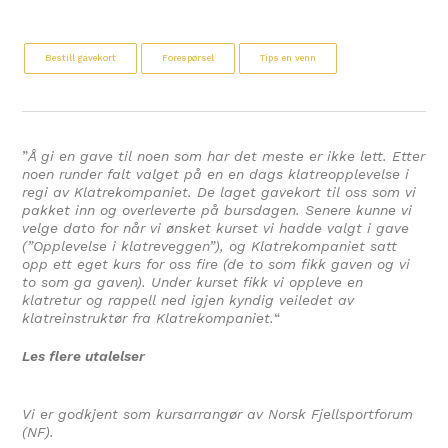
Bestill gavekort
Forespørsel
Tips en venn
”
Å gi en gave til noen som har det meste er ikke lett. Etter
noen runder falt valget på en en dags klatreopplevelse i
regi av Klatrekompaniet. De laget gavekort til oss som vi
pakket inn og overleverte på bursdagen. Senere kunne vi
velge dato for når vi ønsket kurset vi hadde valgt i gave
(”Opplevelse i klatreveggen”), og Klatrekompaniet satt
opp ett eget kurs for oss fire (de to som fikk gaven og vi
to som ga gaven). Under kurset fikk vi oppleve en
klatretur og rappell ned igjen kyndig veiledet av
klatreinstruktør fra Klatrekompaniet.
“
Les flere utalelser
Vi er godkjent som kursarrangør av Norsk Fjellsportforum
(NF).