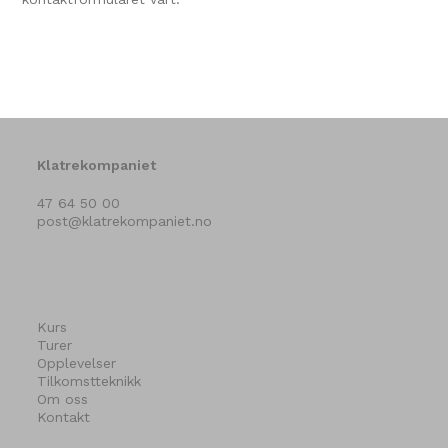
Klatrekompaniet
47 64 50 00
post@klatrekompaniet.no
Kurs
Turer
Opplevelser
Tilkomstteknikk
Om oss
Kontakt