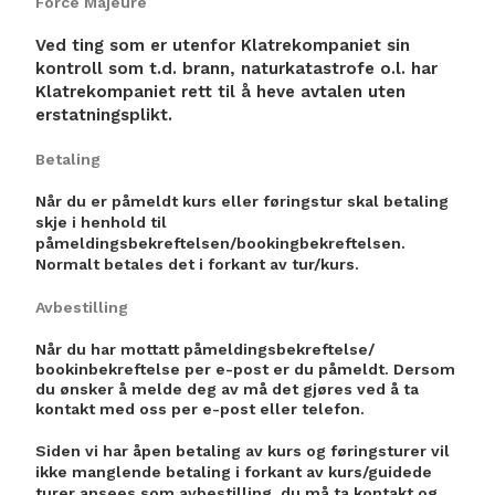
Force Majeure
Ved ting som er utenfor Klatrekompaniet sin
kontroll som t.d. brann, naturkatastrofe o.l. har
Klatrekompaniet rett til å heve avtalen uten
erstatningsplikt.
Betaling
Når du er påmeldt kurs eller føringstur skal betaling
skje i henhold til
påmeldingsbekreftelsen/bookingbekreftelsen.
Normalt betales det i forkant av tur/kurs.
Avbestilling
Når du har mottatt påmeldingsbekreftelse/
bookinbekreftelse per e-post er du påmeldt. Dersom
du ønsker å melde deg av må det gjøres ved å ta
kontakt med oss per e-post eller telefon.
Siden vi har åpen betaling av kurs og føringsturer vil
ikke manglende betaling i forkant av kurs/guidede
turer ansees som avbestilling, du må ta kontakt og