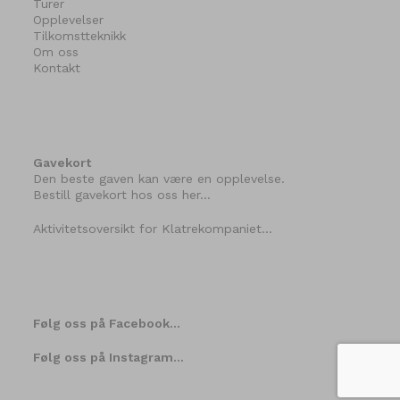
Turer
Opplevelser
Tilkomstteknikk
Om oss
Kontakt
Gavekort
Den beste gaven kan være en opplevelse.
Bestill gavekort hos oss her…
Aktivitetsoversikt for Klatrekompaniet…
Følg oss på Facebook…
Følg oss på Instagram…